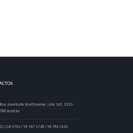
ACTOS
Rua Juventude Azeitonense, Lote 145, 2925-
588 Azeitão
21 218 0703 / 96 567 1738 / 96 784 3126