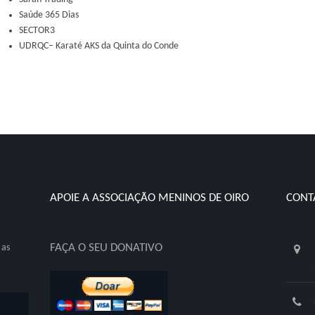
Saúde 365 Dias
SECTOR3
UDRQC– Karaté AKS da Quinta do Conde
APOIE A ASSOCIAÇÃO MENINOS DE OIRO
CONT
FAÇA O SEU DONATIVO
 as