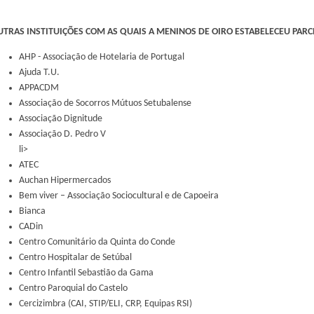
UTRAS INSTITUIÇÕES COM AS QUAIS A MENINOS DE OIRO ESTABELECEU PARC
AHP - Associação de Hotelaria de Portugal
Ajuda T.U.
APPACDM
Associação de Socorros Mútuos Setubalense
Associação Dignitude
Associação D. Pedro V
li>
ATEC
Auchan Hipermercados
Bem viver – Associação Sociocultural e de Capoeira
Bianca
CADin
Centro Comunitário da Quinta do Conde
Centro Hospitalar de Setúbal
Centro Infantil Sebastião da Gama
Centro Paroquial do Castelo
Cercizimbra (CAI, STIP/ELI, CRP, Equipas RSI)