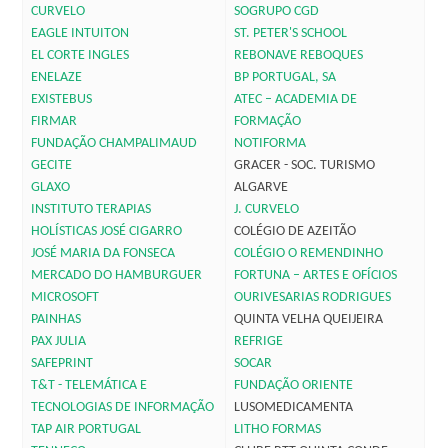
CURVELO
SOGRUPO CGD
EAGLE INTUITON
ST. PETER'S SCHOOL
EL CORTE INGLES
REBONAVE REBOQUES
ENELAZE
BP PORTUGAL, SA
EXISTEBUS
ATEC – ACADEMIA DE
FIRMAR
FORMAÇÃO
FUNDAÇÃO CHAMPALIMAUD
NOTIFORMA
GECITE
GRACER - SOC. TURISMO
GLAXO
ALGARVE
INSTITUTO TERAPIAS
J. CURVELO
HOLÍSTICAS JOSÉ CIGARRO
COLÉGIO DE AZEITÃO
JOSÉ MARIA DA FONSECA
COLÉGIO O REMENDINHO
MERCADO DO HAMBURGUER
FORTUNA – ARTES E OFÍCIOS
MICROSOFT
OURIVESARIAS RODRIGUES
PAINHAS
QUINTA VELHA QUEIJEIRA
PAX JULIA
REFRIGE
SAFEPRINT
SOCAR
T&T - TELEMÁTICA E
FUNDAÇÃO ORIENTE
TECNOLOGIAS DE INFORMAÇÃO
LUSOMEDICAMENTA
TAP AIR PORTUGAL
LITHO FORMAS