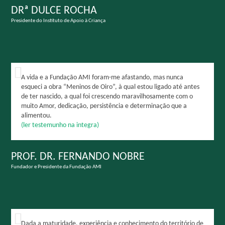
DRª DULCE ROCHA
Presidente do Instituto de Apoio à Criança
A vida e a Fundação AMI foram-me afastando, mas nunca
esqueci a obra “Meninos de Oiro”, à qual estou ligado até antes
de ter nascido, a qual foi crescendo maravilhosamente com o
muito Amor, dedicação, persistência e determinação que a
alimentou.
(ler testemunho na integra)
PROF. DR. FERNANDO NOBRE
Fundador e Presidente da Fundação AMI
Dada a maturidade, experiência e conhecimento do território de